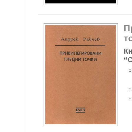
П
т
Кн
“С