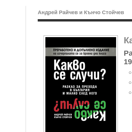
Андрей Райчев и Кънчо Стойчев
К
Р
19